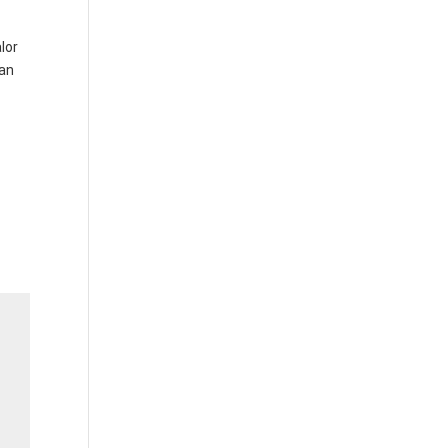
lor
nan